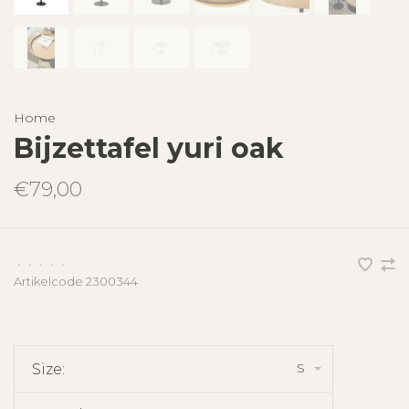
Home
Bijzettafel yuri oak
€79,00
•
•
•
•
•
Artikelcode
2300344
S
Size: