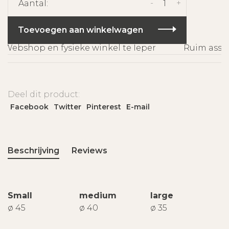
-
+
Aantal:
Toevoegen aan winkelwagen
Webshop en fysieke winkel te Ieper
Ruim assort
Deel dit product:
Facebook
Twitter
Pinterest
E-mail
Beschrijving
Reviews
Small
medium
large
ø 45
ø 40
ø 35