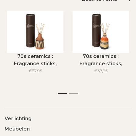
70s ceramics :
70s ceramics :
Fragrance sticks,
Fragrance sticks,
Kyoto
€37,95
Tulum
€37,95
1
2
Verlichting
Meubelen