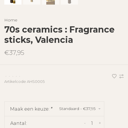
Home
70s ceramics : Fragrance
sticks, Valencia
€37,95
•
•
•
•
•
Artikelcode
AHS0005
Standaard - €37,95
Maak een keuze:
*
-
+
Aantal: