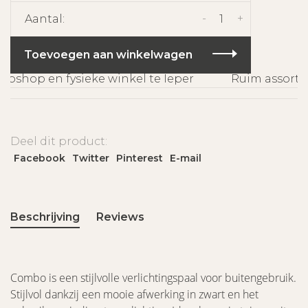
-
+
Aantal:
Toevoegen aan winkelwagen
shop en fysieke winkel te Ieper
Ruim assortim
Deel dit product:
Facebook
Twitter
Pinterest
E-mail
Beschrijving
Reviews
Combo is een stijlvolle verlichtingspaal voor buitengebruik.
Stijlvol dankzij een mooie afwerking in zwart en het