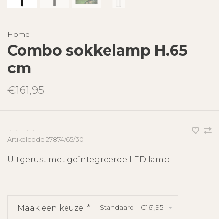
Home
Combo sokkelamp H.65
cm
€161,95
•
•
•
•
•
Artikelcode
27874/65/30
Uitgerust met geïntegreerde LED lamp
Standaard - €161,95
Maak een keuze:
*