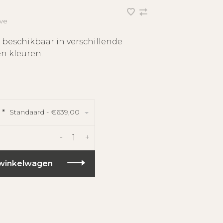
ve
 beschikbaar in verschillende
n kleuren.
Standaard - €639,00
:
*
-
+
winkelwagen