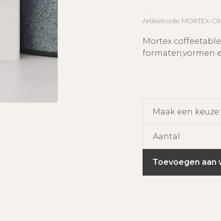
•
•
•
•
•
Artikelcode
MORTEX-Oli
Mortex coffeetable
formaten,vormen e
Maak een keuze
Aantal:
Toevoegen aan 