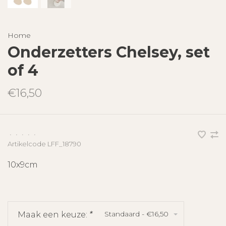
Home
Onderzetters Chelsey, set
of 4
€16,50
•
•
•
•
•
Artikelcode
LFF_18790
10x9cm
Standaard - €16,50
Maak een keuze:
*