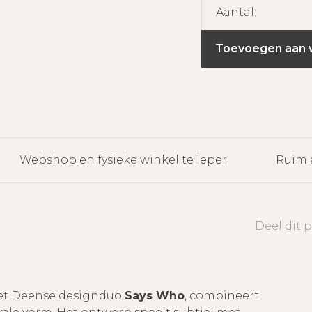
Aantal:
Toevoegen aan 
Webshop en fysieke winkel te Ieper
Ruim 
Deel dit 
et Deense designduo
Says Who
, combineert