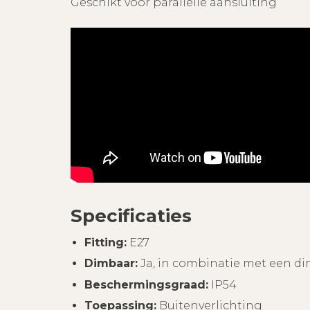
Geschikt voor parallelle aansluiting
Specificaties
Fitting:
E27
Dimbaar:
Ja, in combinatie met een di
Beschermingsgraad:
IP54
Toepassing:
Buitenverlichting