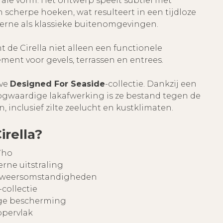
rale vorm. Het ontwerp speelt subtiel met
scherpe hoeken, wat resulteert in een tijdloze
oderne als klassieke buitenomgevingen.
t de Cirella niet alleen een functionele
ement voor gevels, terrassen en entrees.
eve
Designed For Seaside
-collectie. Dankzij een
gwaardige lakafwerking is ze bestand tegen de
nclusief zilte zeelucht en kustklimaten.
rella?
Who
rne uitstraling
e weersomstandigheden
-collectie
ige bescherming
ppervlak