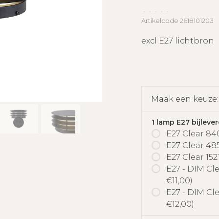
•
•
•
•
•
Artikelcode
2618101203
excl E27 lichtbron
Maak een keuze
1 lamp E27 bijlever
E27 Clear 84
E27 Clear 48
E27 Clear 152
E27 - DIM Cl
€11,00)
E27 - DIM Cl
€12,00)