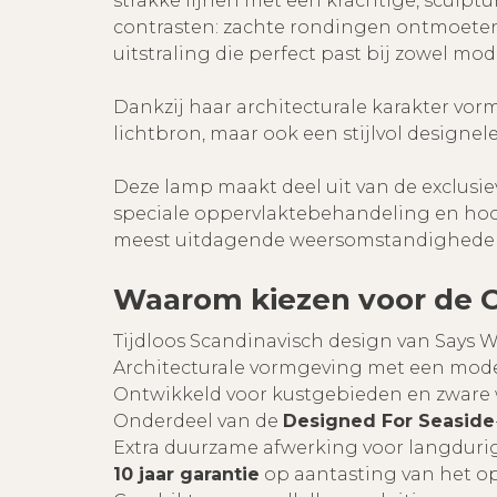
strakke lijnen met een krachtige, sculptu
contrasten: zachte rondingen ontmoeten 
uitstraling die perfect past bij zowel m
Dankzij haar architecturale karakter vorm
lichtbron, maar ook een stijlvol designel
Deze lamp maakt deel uit van de exclusi
speciale oppervlaktebehandeling en hoo
meest uitdagende weersomstandigheden, i
Waarom kiezen voor de Ci
Tijdloos Scandinavisch design van Says 
Architecturale vormgeving met een mode
Ontwikkeld voor kustgebieden en zwar
Onderdeel van de
Designed For Seaside
Extra duurzame afwerking voor langdur
10 jaar garantie
op aantasting van het o