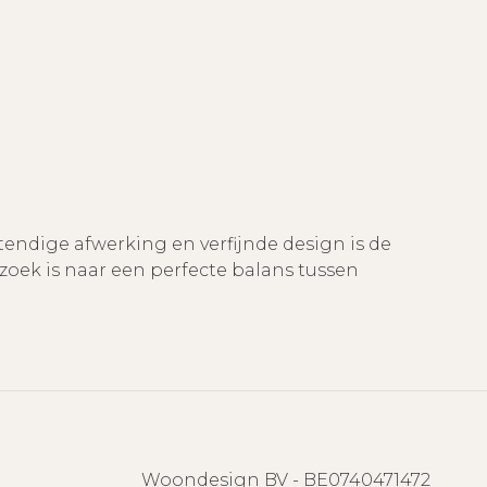
endige afwerking en verfijnde design is de
zoek is naar een perfecte balans tussen
Woondesign BV - BE0740471472