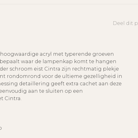
Deel dit 
t hoogwaardige acryl met typerende groeven
Jij bepaalt waar de lampenkap komt te hangen
nder schroom eist Cintra zijn rechtmatig plekje
hijnt rondomrond voor de ultieme gezelligheid in
essing detaillering geeft extra cachet aan deze
eenvoudig aan te sluiten op een
 Cintra.
p