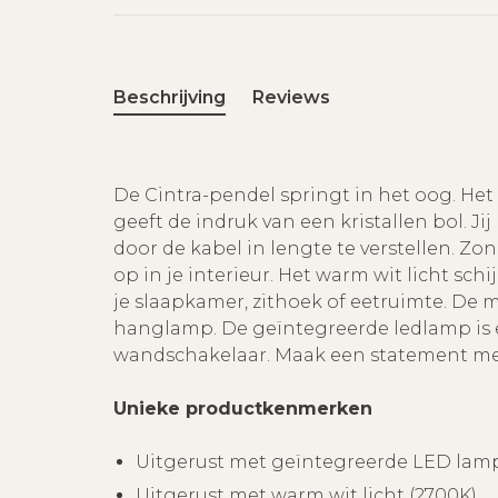
Beschrijving
Reviews
De Cintra-pendel springt in het oog. He
geeft de indruk van een kristallen bol. 
door de kabel in lengte te verstellen. Zo
op in je interieur. Het warm wit licht sc
je slaapkamer, zithoek of eetruimte. De m
hanglamp. De geïntegreerde ledlamp is 
wandschakelaar. Maak een statement met
Unieke productkenmerken
Uitgerust met geïntegreerde LED lam
Uitgerust met warm wit licht (2700K)