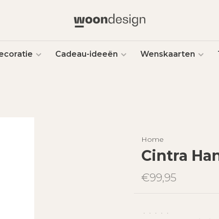
ecoratie
Cadeau-ideeën
Wenskaarten
Home
Cintra Ha
€99,95
•
•
•
•
•