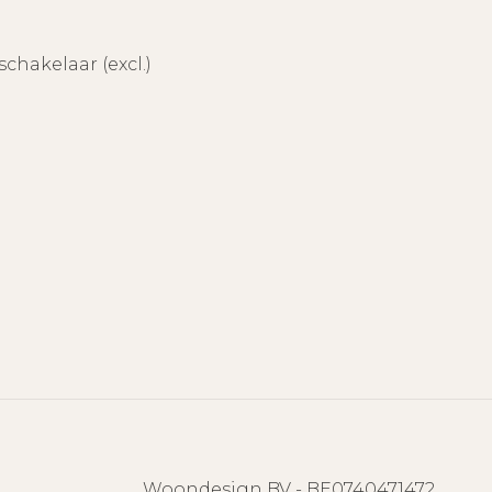
chakelaar (excl.)
Woondesign BV - BE0740471472