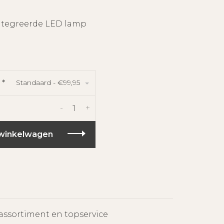
ntegreerde LED lamp
Standaard - €99,95
:
*
-
+
winkelwagen
assortiment en topservice