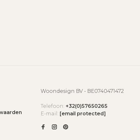
Woondesign BV - BE0740471472
Telefoon:
+32(0)57650265
waarden
E-mail:
[email protected]