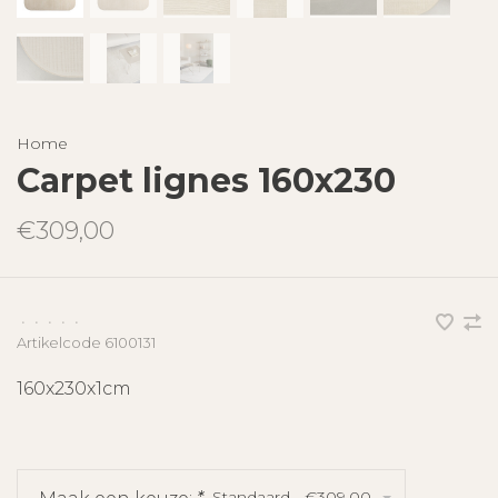
Home
Carpet lignes 160x230
€309,00
•
•
•
•
•
Artikelcode
6100131
160x230x1cm
Standaard - €309,00