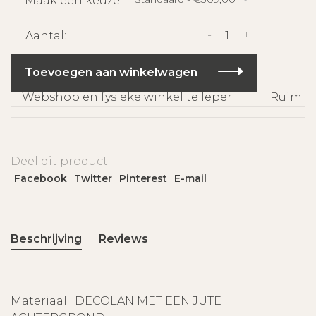
Maak een keuze:
*
-
+
Aantal:
Toevoegen aan winkelwagen
Webshop en fysieke winkel te Ieper
Ruim ass
Deel dit product:
Facebook
Twitter
Pinterest
E-mail
Beschrijving
Reviews
Materiaal : DECOLAN MET EEN JUTE