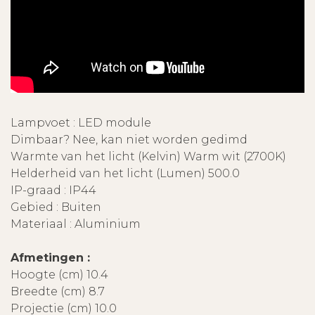
Lampvoet : LED module
Dimbaar? Nee, kan niet worden gedimd
Warmte van het licht (Kelvin) Warm wit (2700K)
Helderheid van het licht (Lumen) 500.0
IP-graad : IP44
Gebied : Buiten
Materiaal : Aluminium
Afmetingen :
Hoogte (cm) 10.4
Breedte (cm) 8.7
Projectie (cm) 10.0