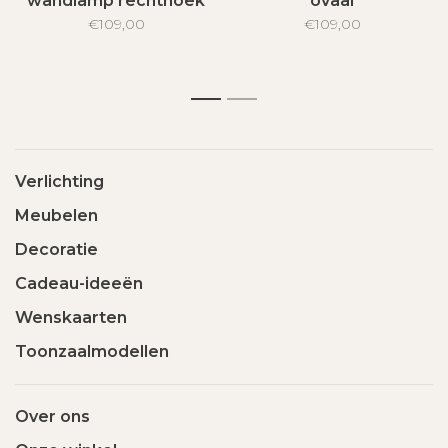
wandlamp rechthoek
ovaal
€109,00
€109,00
1
2
Verlichting
Meubelen
Decoratie
Cadeau-ideeën
Wenskaarten
Toonzaalmodellen
Over ons