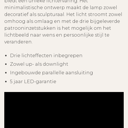
biedt een unieke lichtervaring. Het
minimalistische ontwerp maakt de lamp zowel
decoratief als sculpturaal. Het licht stroomt zowel
omhoog als omlaag en met de drie bijgeleverde
patrooninzetstukken is het mogelijk om het
lichtbeeld naar wens en persoonlijke stijl te
veranderen.
Drie lichteffecten inbegrepen
Zowel up- als downlight
Ingebouwde parallelle aansluiting
5 jaar LED-garantie