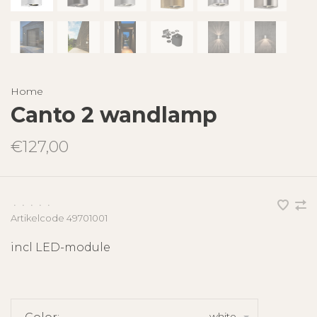
Home
Canto 2 wandlamp
€127,00
•
•
•
•
•
Artikelcode
49701001
incl LED-module
white