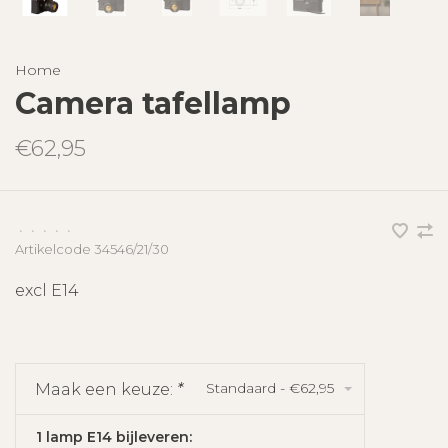
Home
Camera tafellamp
€62,95
•
•
•
•
•
Artikelcode
34546/21/30
excl E14
Standaard - €62,95
Maak een keuze:
*
1 lamp E14 bijleveren: