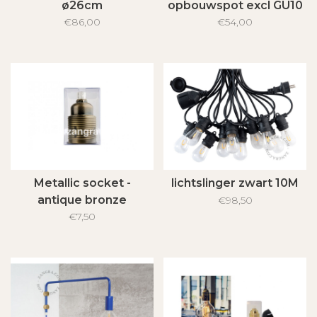
ø26cm
opbouwspot excl GU10
€86,00
€54,00
Metallic socket -
lichtslinger zwart 10M
antique bronze
€98,50
€7,50