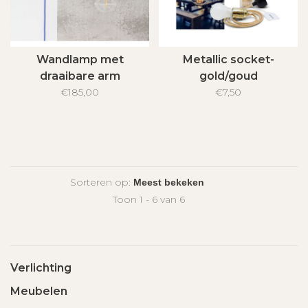
Wandlamp met
Metallic socket-
draaibare arm
gold/goud
€185,00
€7,50
Sorteren op:
Toon 1 - 6 van 6
Verlichting
Meubelen