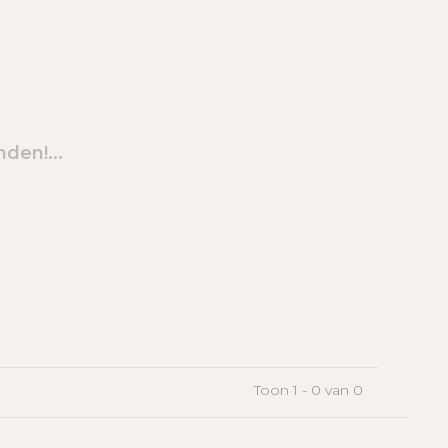
den!...
Toon 1 - 0 van 0