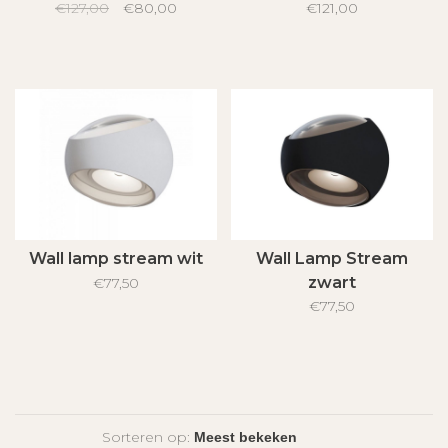
€127,00
€80,00
€121,00
Wall lamp stream wit
Wall Lamp Stream
zwart
€77,50
€77,50
Sorteren op: