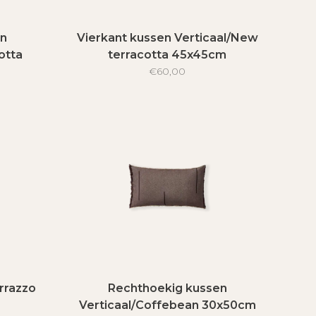
en
Vierkant kussen Verticaal/New
otta
terracotta 45x45cm
€60,00
errazzo
Rechthoekig kussen
Verticaal/Coffebean 30x50cm