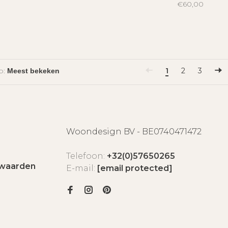
€60,00
p:
1
2
3
Woondesign BV - BE0740471472
Telefoon:
+32(0)57650265
waarden
E-mail:
[email protected]