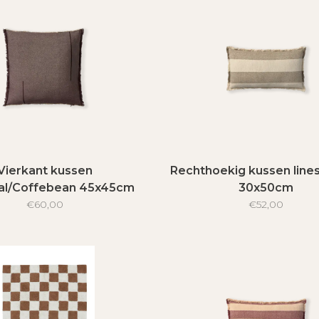
Vierkant kussen
Rechthoekig kussen line
aal/Coffebean 45x45cm
30x50cm
€60,00
€52,00