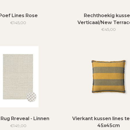
Poef Lines Rose
Rechthoekig kuss
Verticaal/New Terrac
€145,00
30x50cm
€45,00
Rug Rreveal - Linnen
Vierkant kussen lines t
45x45cm
€149,00