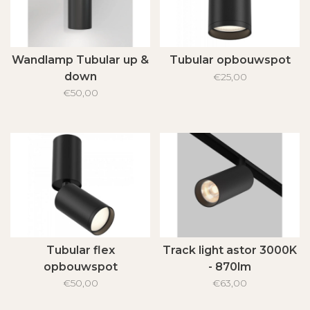
Wandlamp Tubular up &
Tubular opbouwspot
down
€25,00
€50,00
Tubular flex
Track light astor 3000K
opbouwspot
- 870lm
€50,00
€63,00