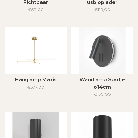
Richtbaar
usb oplader
€50,00
€119,00
Hanglamp Maxis
Wandlamp Spotje
ø14cm
€577,00
€150,00