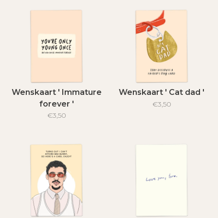
Wenskaart ' Immature
Wenskaart ' Cat dad '
forever '
€3,50
€3,50