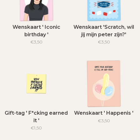
Wenskaart ' Iconic
Wenskaart 'Scratch, wil
birthday '
jij mijn peter zijn?'
€3,50
€3,50
Gift-tag ' F*cking earned
Wenskaart ' Happenis '
it '
€3,50
€1,50