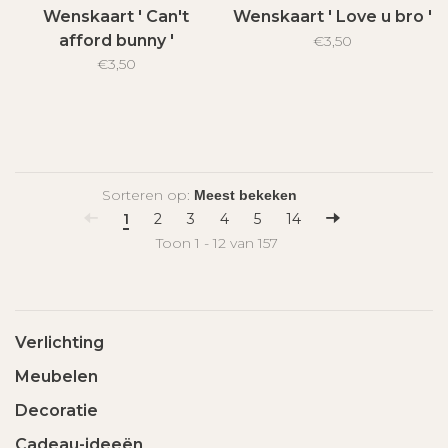
Wenskaart ' Can't
Wenskaart ' Love u bro '
afford bunny '
€3,50
€3,50
Sorteren op:
1
2
3
4
5
14
Toon 1 - 12 van 157
Verlichting
Meubelen
Decoratie
Cadeau-ideeën