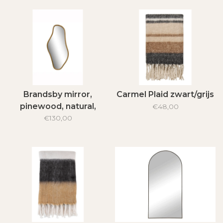
Brandsby mirror,
Carmel Plaid zwart/grijs
pinewood, natural,
€48,00
60x120cm
€130,00