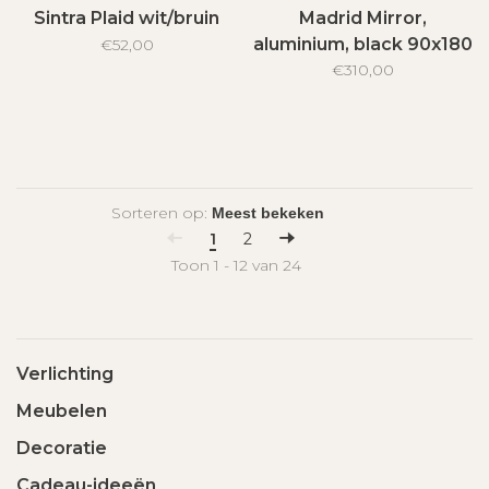
Sintra Plaid wit/bruin
Madrid Mirror,
aluminium, black 90x180
€52,00
€310,00
cm
Sorteren op:
1
2
Toon 1 - 12 van 24
Verlichting
Meubelen
Decoratie
Cadeau-ideeën