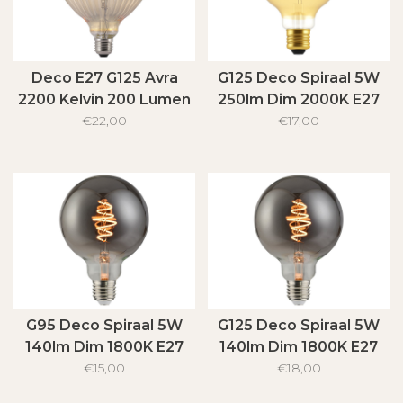
Deco E27 G125 Avra
G125 Deco Spiraal 5W
2200 Kelvin 200 Lumen
250lm Dim 2000K E27
Light Bulb Amber
€22,00
€17,00
Goud
G95 Deco Spiraal 5W
G125 Deco Spiraal 5W
140lm Dim 1800K E27
140lm Dim 1800K E27
Gerookt
€15,00
Gerookt
€18,00