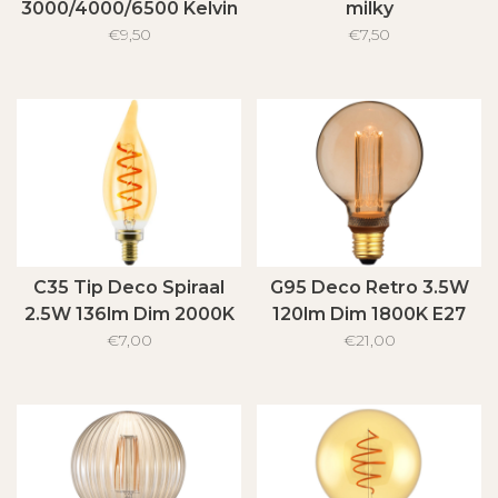
3000/4000/6500 Kelvin
milky
900 Lumen
€9,50
€7,50
C35 Tip Deco Spiraal
G95 Deco Retro 3.5W
2.5W 136lm Dim 2000K
120lm Dim 1800K E27
E14 Goud
€7,00
€21,00
Goud