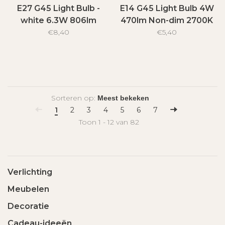
E27 G45 Light Bulb -
E14 G45 Light Bulb 4W
white 6.3W 806lm
470lm Non-dim 2700K
2700K Non-Dim 220-
€8,40
220-240V
€5,40
240V
Sorteren op:
1
2
3
4
5
6
7
Toon 1 - 12 van 82
Verlichting
Meubelen
Decoratie
Cadeau-ideeën