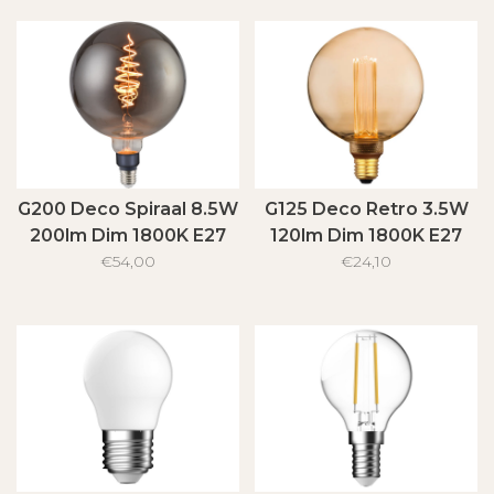
G200 Deco Spiraal 8.5W
G125 Deco Retro 3.5W
200lm Dim 1800K E27
120lm Dim 1800K E27
Gerookt
€54,00
€24,10
Goud