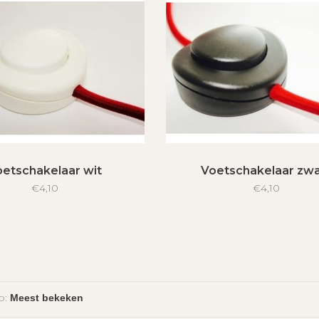
oetschakelaar wit
Voetschakelaar zwa
€4,10
€4,10
p: