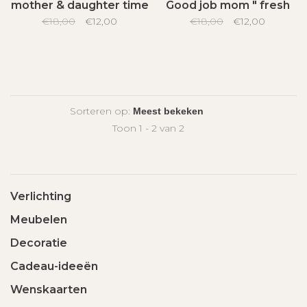
mother & daughter time
Good job mom " fresh
€18,00
" fresh linnen
€12,00
€18,00
linnen
€12,00
Sorteren op:
Toon 1 - 2 van 2
Verlichting
Meubelen
Decoratie
Cadeau-ideeën
Wenskaarten