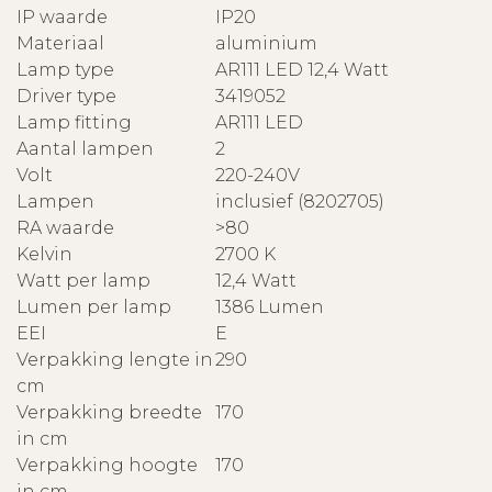
IP waarde
IP20
Materiaal
aluminium
Lamp type
AR111 LED 12,4 Watt
Driver type
3419052
Lamp fitting
AR111 LED
Aantal lampen
2
Volt
220-240V
Lampen
inclusief (8202705)
RA waarde
>80
Kelvin
2700 K
Watt per lamp
12,4 Watt
Lumen per lamp
1386 Lumen
EEI
E
Verpakking lengte in
290
cm
Verpakking breedte
170
in cm
Verpakking hoogte
170
in cm