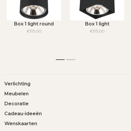
Box 1 light round
Box 1 light
€115,00
€115,00
1
2
Verlichting
Meubelen
Decoratie
Cadeau-ideeën
Wenskaarten