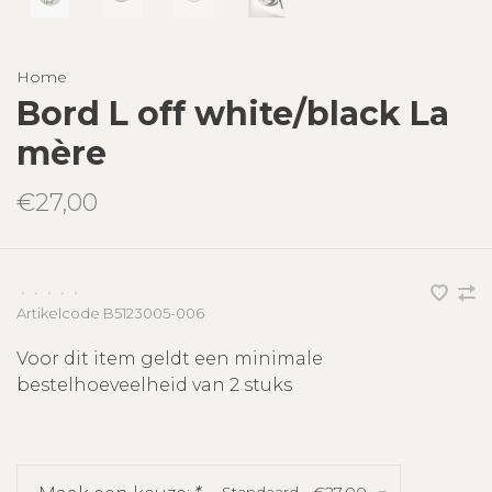
Home
Bord L off white/black La
mère
€27,00
•
•
•
•
•
Artikelcode
B5123005-006
Voor dit item geldt een minimale
bestelhoeveelheid van 2 stuks
Standaard - €27,00