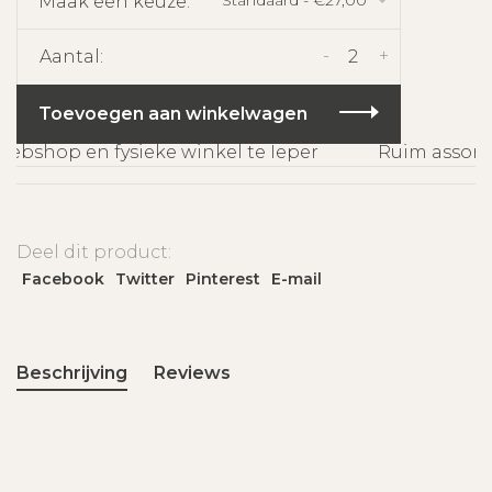
Maak een keuze:
*
-
+
Aantal:
Toevoegen aan winkelwagen
bshop en fysieke winkel te Ieper
Ruim assortim
Deel dit product:
Facebook
Twitter
Pinterest
E-mail
Beschrijving
Reviews