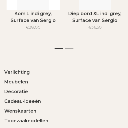
Kom L indi grey,
Diep bord XL indi grey,
Surface van Sergio
Surface van Sergio
Herman
€28,00
Herman
€36,50
1
2
Verlichting
Meubelen
Decoratie
Cadeau-ideeën
Wenskaarten
Toonzaalmodellen