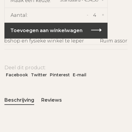
Maak een keuze:
*
-
+
Aantal:
Toevoegen aan winkelwagen
bshop en fysieke winkel te Ieper
Ruim assortim
Deel dit product:
Facebook
Twitter
Pinterest
E-mail
Beschrijving
Reviews