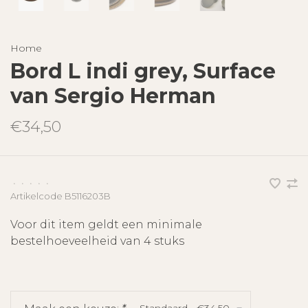
Home
Bord L indi grey, Surface
van Sergio Herman
€34,50
•
•
•
•
•
Artikelcode
B5116203B
Voor dit item geldt een minimale
bestelhoeveelheid van 4 stuks
Standaard - €34,50