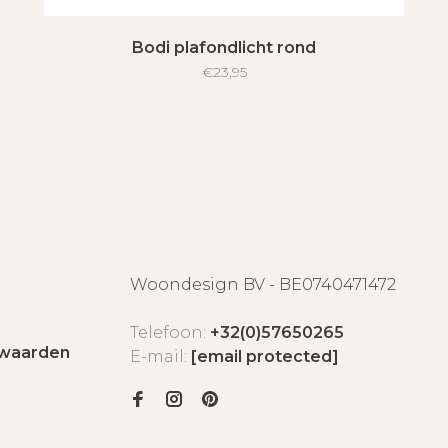
Bodi plafondlicht rond
€23,95
Woondesign BV - BE0740471472
Telefoon:
+32(0)57650265
waarden
E-mail:
[email protected]