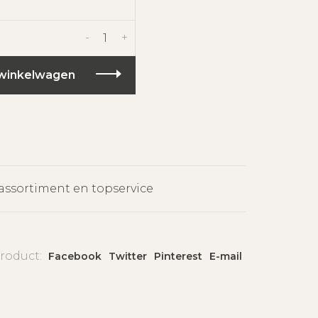
)
-
+
winkelwagen
assortiment en topservice
product:
Facebook
Twitter
Pinterest
E-mail