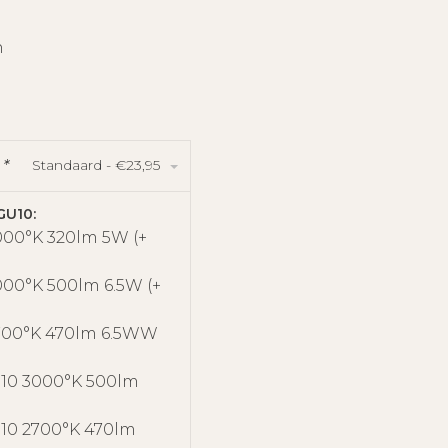
n
Standaard - €23,95
:
*
GU10:
000°K 320lm 5W (+
00°K 500lm 6.5W (+
700°K 470lm 6.5WW
10 3000°K 500lm
)
10 2700°K 470lm