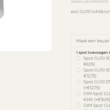
Artikelcode
09100/01/31
excl GU10 lichtbro
Maak een keuze
1 spot toevoegen 
Spot GU10 3
€6,95)
Spot GU10 30
€12,75)
Spot GU10 2
(+€12,75)
DIM Spot GU
6.5W (+€16,95
DIM Spot GU