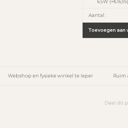
6.5W (+€16,95
Aantal:
Toevoegen aan 
Webshop en fysieke winkel te Ieper
Ruim 
Deel dit 