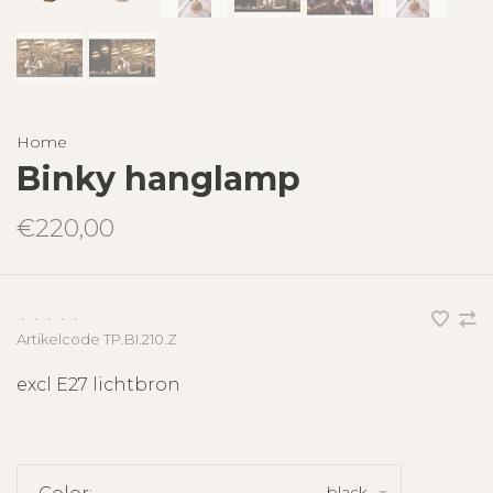
Home
Binky hanglamp
€220,00
•
•
•
•
•
Artikelcode
TP.BI.210.Z
excl E27 lichtbron
black