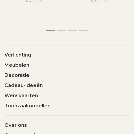
€400,00
€220,00
1
2
3
4
Verlichting
Meubelen
Decoratie
Cadeau-ideeën
Wenskaarten
Toonzaalmodellen
Over ons