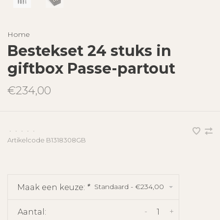
Home
Bestekset 24 stuks in
giftbox Passe-partout
€234,00
•
•
•
•
•
Artikelcode
B1318308GB
Standaard - €234,00
Maak een keuze:
*
-
+
Aantal: