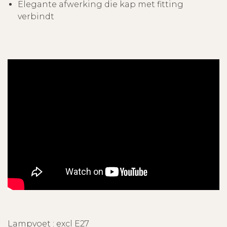
Elegante afwerking die kap met fitting
verbindt
Lampvoet : excl E27