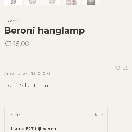
Home
Beroni hanglamp
€145,00
•
•
•
•
•
Artikelcode
2213303003
excl E27 lichtbron
35
Size:
1 lamp E27 bijleveren: