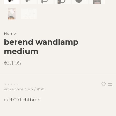
Home
berend wandlamp
medium
€51,95
•
•
•
•
•
Artikelcode
30265/01/30
excl G9 lichtbron