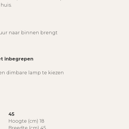
huis.
atuur naar binnen brengt
et inbegrepen
en dimbare lamp te kiezen
45
Hoogte (cm) 18
Breedte (cm) 45