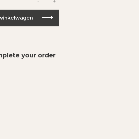
-
+
winkelwagen
plete your order