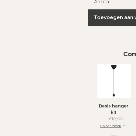
Aantal:
Toevoegen aan 
Com
Basis hanger
kit
+
€18,00
Color : black