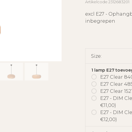
Artikelcode
2312683201
excl E27 - Ophangb
inbegrepen
Size:
1 lamp E27 toevoe
E27 Clear 84
E27 Clear 48
E27 Clear 152
E27 - DIM Cl
€11,00)
E27 - DIM Cl
€12,00)