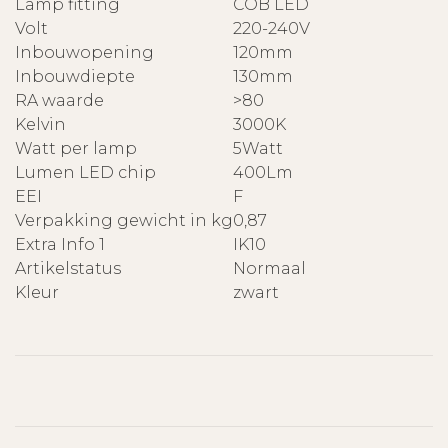
Lamp fitting
COB LED
Volt
220-240V
Inbouwopening
120mm
Inbouwdiepte
130mm
RA waarde
>80
Kelvin
3000K
Watt per lamp
5Watt
Lumen LED chip
400Lm
EEI
F
Verpakking gewicht in kg
0,87
Extra Info 1
IK10
Artikelstatus
Normaal
Kleur
zwart