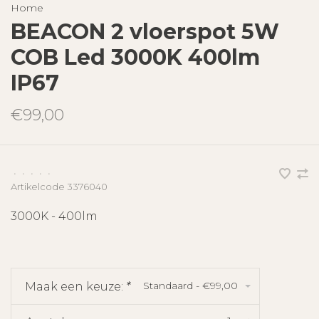
Home
BEACON 2 vloerspot 5W
COB Led 3000K 400lm
IP67
€99,00
•
•
•
•
•
Artikelcode
3376040
3000K - 400lm
Standaard - €99,00
Maak een keuze:
*