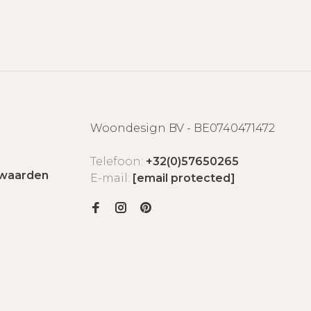
Woondesign BV - BE0740471472
Telefoon:
+32(0)57650265
waarden
E-mail:
[email protected]