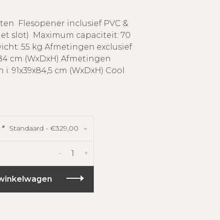
oten Flesopener inclusief PVC &
 met slot) Maximum capaciteit: 70
cht: 55 kg Afmetingen exclusief
x84 cm (WxDxH) Afmetingen
n i: 91x39x84,5 cm (WxDxH) Cool
Standaard - €329,00
:
*
-
+
winkelwagen