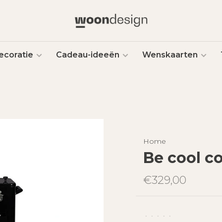
ecoratie
Cadeau-ideeën
Wenskaarten
Home
Be cool c
€329,00
•
•
•
•
•