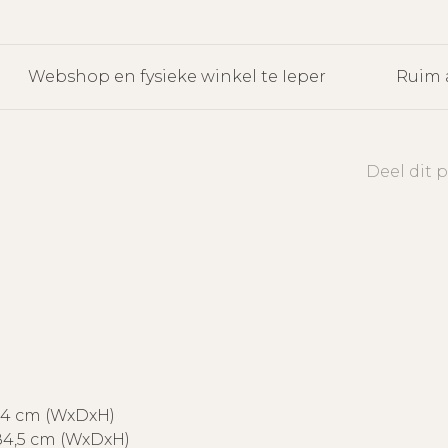
Webshop en fysieke winkel te Ieper
Ruim 
Deel dit 
84 cm (WxDxH)
x84,5 cm (WxDxH)