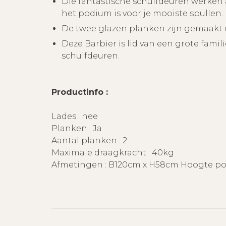
Die fantastische schuifdeuren werken a
het podium is voor je mooiste spullen.
De twee glazen planken zijn gemaakt om
Deze Barbier is lid van een grote famil
schuifdeuren.
Productinfo :
Lades : nee
Planken : Ja
Aantal planken : 2
Maximale draagkracht : 40kg
Afmetingen : B120cm x H58cm Hoogte po