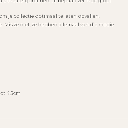
ls theatergordijnen; Jij bepaalt zelf hoe groot
 je collectie optimaal te laten opvallen.
ie. Mis ze niet, ze hebben allemaal van die mooie
ot 4,5cm