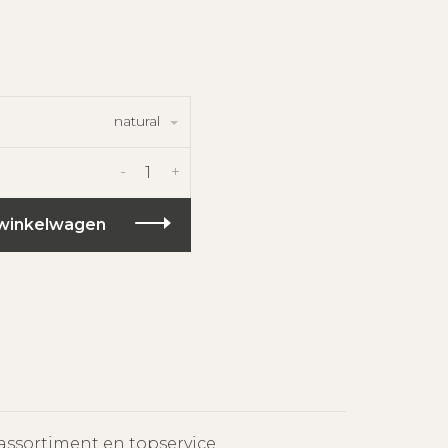
natural
-
+
winkelwagen
assortiment en topservice