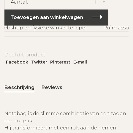
-
+
Aantal:
Toevoegen aan winkelwagen
ebshop en fysieke winkel te Ieper
Ruim assorti
Deel dit product:
Facebook
Twitter
Pinterest
E-mail
Beschrijving
Reviews
Notabag is de slimme combinatie van een tas en
een rugzak.
Hij transformeert met één ruk aan de riemen,