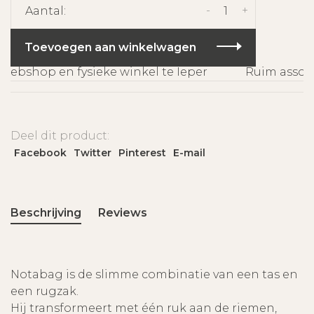
-
+
Aantal:
Toevoegen aan winkelwagen
ebshop en fysieke winkel te Ieper
Ruim assorti
Deel dit product:
Facebook
Twitter
Pinterest
E-mail
Beschrijving
Reviews
Notabag is de slimme combinatie van een tas en
een rugzak.
Hij transformeert met één ruk aan de riemen,