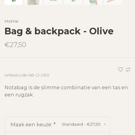
Home
Bag & backpack - Olive
€27,50
•
•
•
•
•
Artikelcode
NB-O-OE5
Notabag is de slimme combinatie van een tas en
een rugzak.
Standaard - €27,50
Maak een keuze:
*