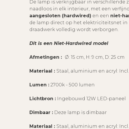
De lamp is verkrijgbaar in verschillende
naadloos in elk interieur, met een verfijn
aangesloten (hardwired)
en een
niet-h
de lamp direct op het elektriciteitsnet 
draadwerk volledig wordt verborgen.
Dit is een Niet-Hardwired model
Afmetingen :
Ø: 15 cm, H: 9 cm, D: 25 cm
Materiaal :
Staal, aluminium en acryl: Incl
Lumen :
2700k - 500 lumen
Lichtbron :
Ingebouwd 12W LED-paneel
Dimbaar :
Deze lamp is dimbaar
Materiaal :
Staal, aluminium en acryl: Incl