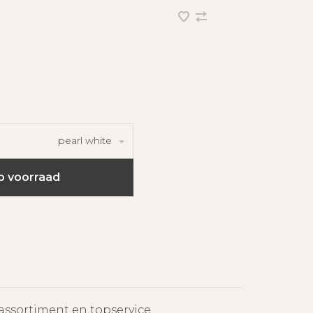
pearl white
p voorraad
assortiment en topservice