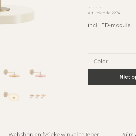
•
•
•
•
•
Artikelcode
2274
incl LED-module
Color:
Niet o
Webshop en fysieke winkel te Ieper
Ruim 