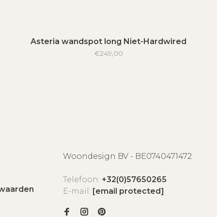
Asteria wandspot long Niet-Hardwired
€249,00
Woondesign BV - BE0740471472
Telefoon:
+32(0)57650265
waarden
E-mail:
[email protected]