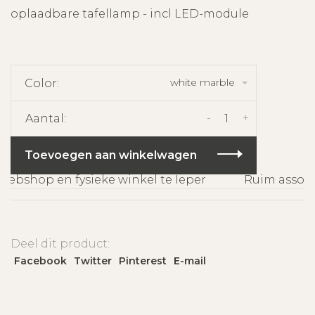
oplaadbare tafellamp - incl LED-module
white marble
Color:
-
+
Aantal:
Toevoegen aan winkelwagen
bshop en fysieke winkel te Ieper
Ruim assorti
Deel dit product:
Facebook
Twitter
Pinterest
E-mail