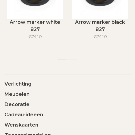
Arrow marker white
Arrow marker black
827
827
€74,10
€74,10
1
2
Verlichting
Meubelen
Decoratie
Cadeau-ideeën
Wenskaarten