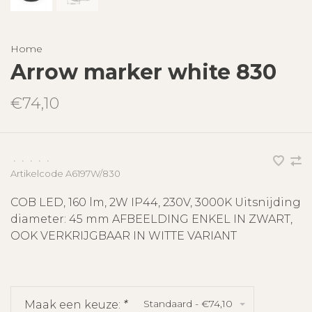
Home
Arrow marker white 830
€74,10
•
•
•
•
•
Artikelcode
A6197W/830
COB LED, 160 lm, 2W IP44, 230V, 3000K Uitsnijding
diameter: 45 mm AFBEELDING ENKEL IN ZWART,
OOK VERKRIJGBAAR IN WITTE VARIANT
Standaard - €74,10
Maak een keuze:
*