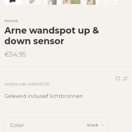
Home
Arne wandspot up &
down sensor
€54,95
•
•
•
•
•
Artikelcode
14866/10/30
Geleverd inclusief lichtbronnen
black
Color: