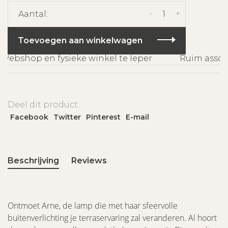
-
+
Aantal:
Toevoegen aan winkelwagen
ebshop en fysieke winkel te Ieper
Ruim assort
Deel dit product:
Facebook
Twitter
Pinterest
E-mail
Beschrijving
Reviews
Ontmoet Arne, de lamp die met haar sfeervolle
buitenverlichting je terraservaring zal veranderen. Al hoort