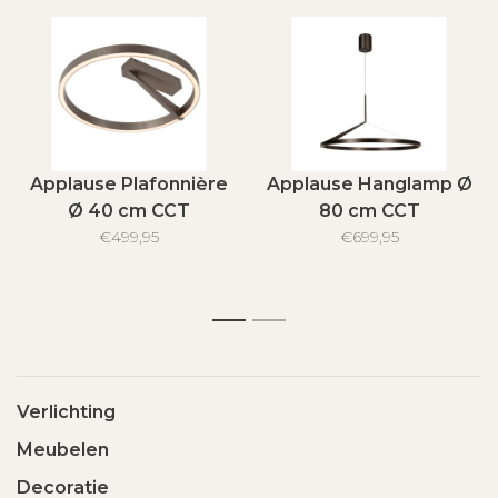
Applause Plafonnière
Applause Hanglamp Ø
Ø 40 cm CCT
80 cm CCT
2200K/4000K
€499,95
€699,95
Handbewegingssensor
1
2
Verlichting
Meubelen
Decoratie