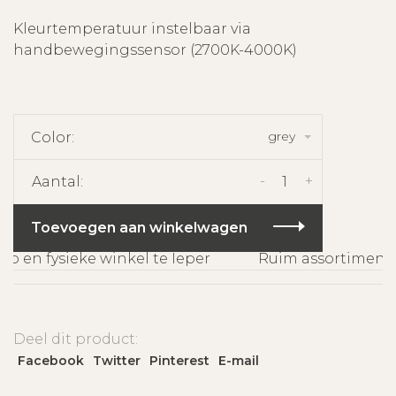
Kleurtemperatuur instelbaar via
handbewegingssensor (2700K-4000K)
grey
Color:
-
+
Aantal:
Toevoegen aan winkelwagen
en fysieke winkel te Ieper
Ruim assortiment e
Deel dit product:
Facebook
Twitter
Pinterest
E-mail