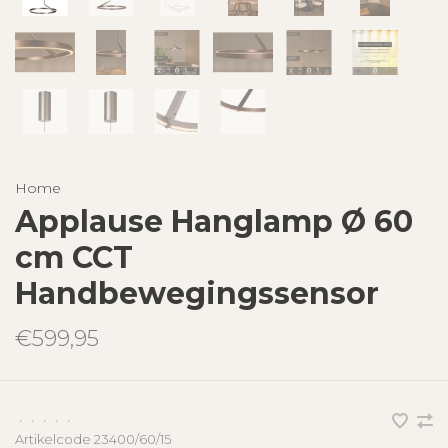
Home
Applause Hanglamp Ø 60
cm CCT
Handbewegingssensor
€599,95
•
•
•
•
•
Artikelcode
23400/60/15