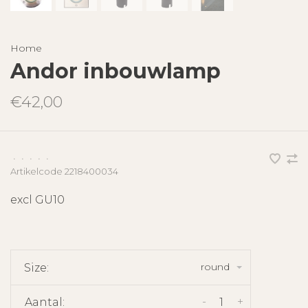
Home
Andor inbouwlamp
€42,00
•
•
•
•
•
Artikelcode
2218400034
excl GU10
round
Size:
-
+
Aantal: