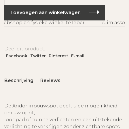
Toevoegen aan winkelwagen
ebshop en fysieke winkel te Ieper
Ruim assorti
Deel dit product:
Facebook
Twitter
Pinterest
E-mail
Beschrijving
Reviews
De Andor inbouwspot geeft u de mogelijkheid
om uw oprit,
looppad of tuin te verlichten en een uitstekende
verlichting te verkrijgen zonder zichtbare spots.