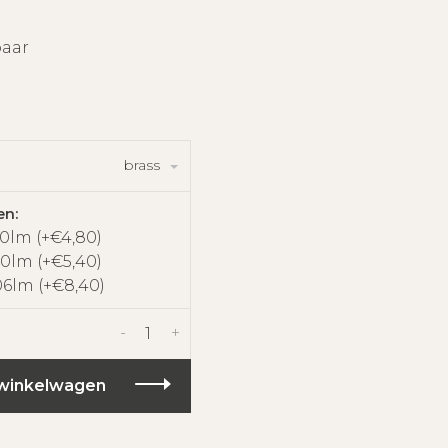
baar
brass
en:
50lm (+€4,80)
70lm (+€5,40)
06lm (+€8,40)
-
+
winkelwagen