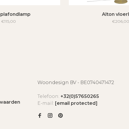
 plafondlamp
Alton vloe
€115,00
€206,0
Woondesign BV - BE0740471472
Telefoon:
+32(0)57650265
waarden
E-mail:
[email protected]