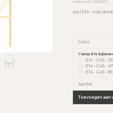
Artikelcode
47645001
excl E14 - niet dim
Color:
1 lamp E14 bijlever
E14 - G45 - 2
E14 - G45 - 4
E14 - G45 - 8
Aantal:
Toevoegen aan 