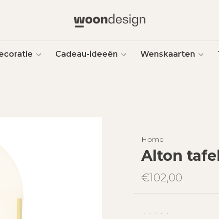
ecoratie
Cadeau-ideeën
Wenskaarten
Home
Alton taf
€102,00
•
•
•
•
•