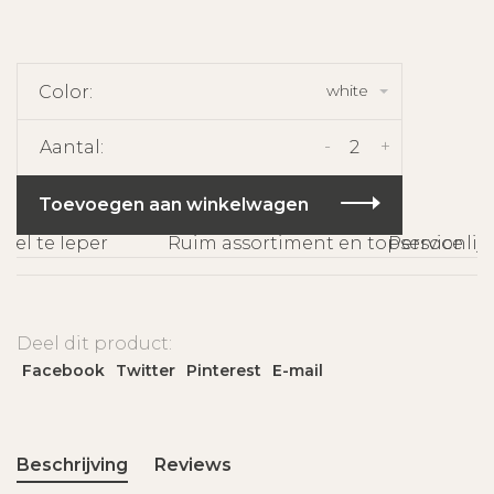
white
Color:
-
+
Aantal:
Toevoegen aan winkelwagen
l te Ieper
Ruim assortiment en topservice
Persoonlijk
Deel dit product:
Facebook
Twitter
Pinterest
E-mail
Beschrijving
Reviews