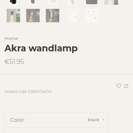
Home
Akra wandlamp
€51,95
•
•
•
•
•
Artikelcode
33801/06/30
black
Color: