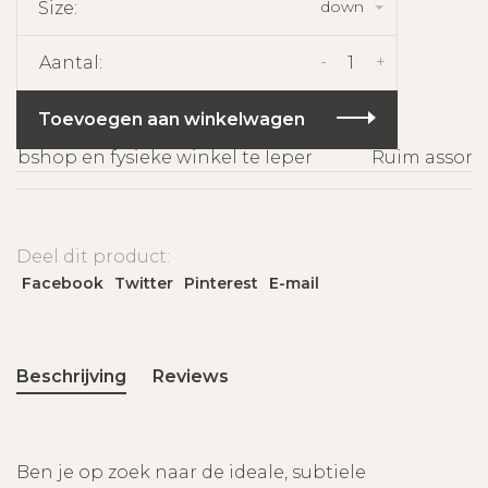
down
Size:
-
+
Aantal:
Toevoegen aan winkelwagen
bshop en fysieke winkel te Ieper
Ruim assorti
Deel dit product:
Facebook
Twitter
Pinterest
E-mail
Beschrijving
Reviews
Ben je op zoek naar de ideale, subtiele