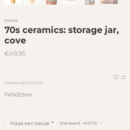
Home
70s ceramics: storage jar,
cove
€49,95
•
•
•
•
•
Artikelcode
KST0051
11x11x22,5cm
Standaard - €49,95
Maak een keuze:
*