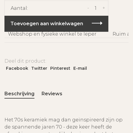
-
+
Aantal:
Toevoegen aan winkelwagen
Webshop en fysieke winkel te Ieper
Ruim ass
Deel dit product:
Facebook
Twitter
Pinterest
E-mail
Beschrijving
Reviews
Het 70s keramiek mag dan geïnspireerd zijn op
de spannende jaren 70 - deze keer heeft de