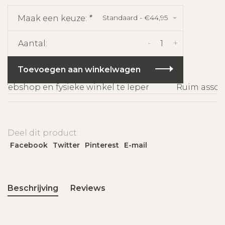
Standaard - €44,95
Maak een keuze:
*
-
+
Aantal:
Toevoegen aan winkelwagen
ebshop en fysieke winkel te Ieper
Ruim assorti
Deel dit product:
Facebook
Twitter
Pinterest
E-mail
Beschrijving
Reviews