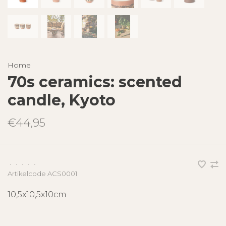
Home
70s ceramics: scented
candle, Kyoto
€44,95
•
•
•
•
•
Artikelcode
ACS0001
10,5x10,5x10cm