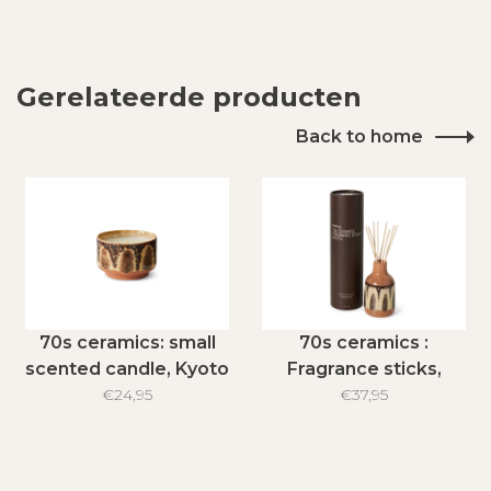
Gerelateerde producten
Back to home
70s ceramics: small
70s ceramics :
scented candle, Kyoto
Fragrance sticks,
€24,95
Kyoto
€37,95