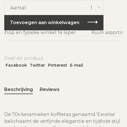
-
+
Aantal:
Toevoegen aan winkelwagen
hop en fysieke winkel te Ieper
Ruim assortimen
Deel dit product:
Facebook
Twitter
Pinterest
E-mail
Beschrijving
Reviews
De 70s keramieken koffietas genaamd 'Excelsa'
belichaamt de verfijnde elegantie en tijdloze stijl