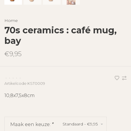
Home
70s ceramics : café mug,
bay
€9,95
•
•
•
•
•
Artikelcode
KST0009
10,8x7,5x8cm
Standaard - €9,95
Maak een keuze:
*