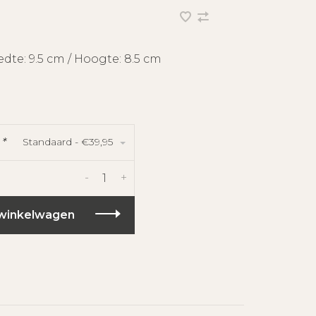
edte: 9.5 cm / Hoogte: 8.5 cm
Standaard - €39,95
:
*
-
+
winkelwagen