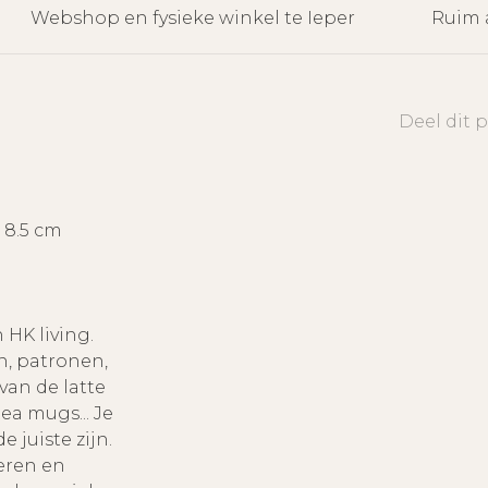
Webshop en fysieke winkel te Ieper
Ruim 
Deel dit 
: 8.5 cm
 HK living.
n, patronen,
 van de latte
a mugs... Je
e juiste zijn.
eren en