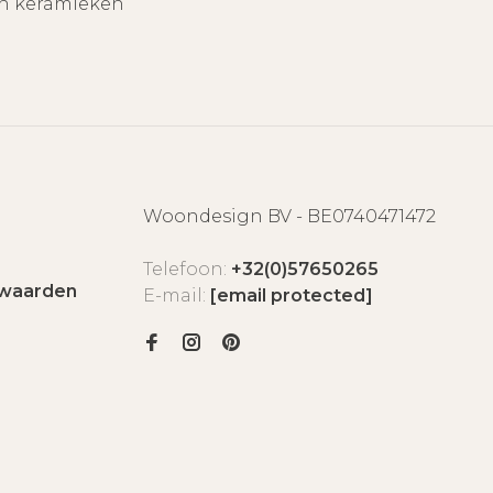
an keramieken
Woondesign BV - BE0740471472
Telefoon:
+32(0)57650265
waarden
E-mail:
[email protected]