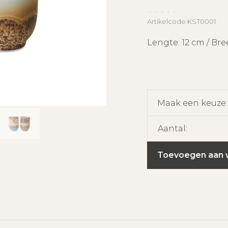
•
•
•
•
•
Artikelcode
KST0001
Lengte: 12 cm / Bre
Maak een keuze
Aantal:
Toevoegen aan 