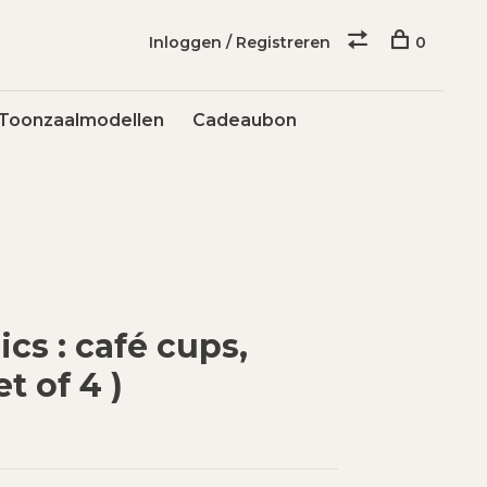
Inloggen / Registreren
0
Toonzaalmodellen
Cadeaubon
cs : café cups,
t of 4 )