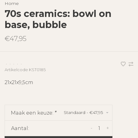
Home
70s ceramics: bowl on
base, bubble
€47,95
•
•
•
•
•
Artikelcode
KST0185
21x21x9,5cm
Standaard - €47,95
Maak een keuze:
*
-
+
Aantal: