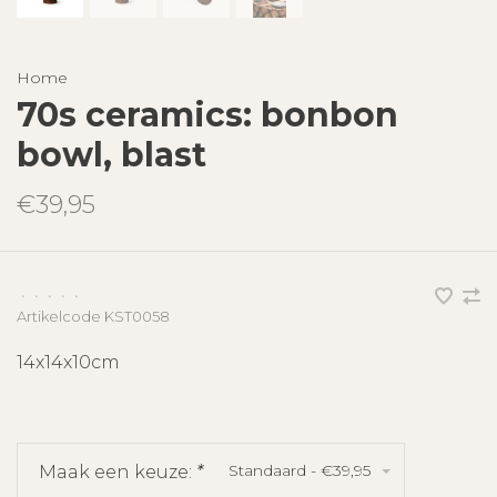
Home
70s ceramics: bonbon
bowl, blast
€39,95
•
•
•
•
•
Artikelcode
KST0058
14x14x10cm
Standaard - €39,95
Maak een keuze:
*